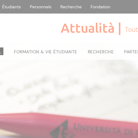
Étudiants
Personnels
Recherche
Fondation
Attualità |
Tout
L
FORMATION & VIE ÉTUDIANTE
RECHERCHE
PARTE