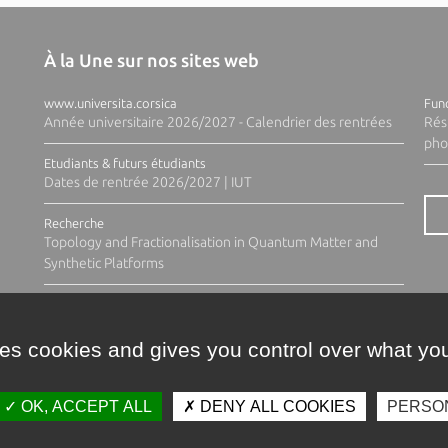
À la Une sur nos sites web
www.universita.corsica
Fund
Année universitaire 2026/2027 - Calendrier des rentrées
Rés
pho
Etudiants & futurs étudiants
Dates de rentrée 2026/2027 | IUT
Recherche
Topology and Fractionalisation in Quantum Matter and
Synthetic Platforms
ses cookies and gives you control over what you
OK, ACCEPT ALL
DENY ALL COOKIES
PERSO
Contacts
Plan d'accès
Espace 