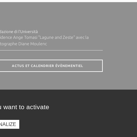
azione di l'Università
idence Ange Tomasi "Lagune and Zeste" avec la
tographe Diane Moulenc
ACTUS ET CALENDRIER ÉVÈNEMENTIEL
 want to activate
NALIZE
presse
Photothèque
Recrutement
Marchés publics