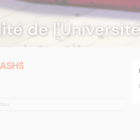
lité de l'Universi
LASHS
9/2024