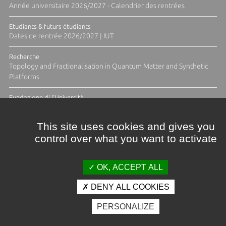
Année universitaire 2026/2027 - Calendrier des rentrées
Etudiants & futurs étudiants
Dates de rentrée 2026/2027 | IUT
Recherche
Topology and Fractionalisation in Quantum Matter and Synthetic
Platforms
Fundazione di l'Università
Résidence Ange Tomasi "Lagune and Zeste" avec la photographe
Diane Moulenc
This site uses cookies and gives you
control over what you want to activate
ACTUS ET CALENDRIER ÉVÈNEMENTIEL
OK, ACCEPT ALL
DENY ALL COOKIES
Crédits et mentions légales
PERSONALIZE
Contacts
Plan d'accès
Espace presse
Photothèque
Recrutement
Marchés publics