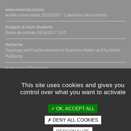
www.universita.corsica
Année universitaire 2026/2027 - Calendrier des rentrées
Etudiants & futurs étudiants
Dates de rentrée 2026/2027 | IUT
Recherche
Topology and Fractionalisation in Quantum Matter and Synthetic
Platforms
Fundazione di l'Università
Résidence Ange Tomasi "Lagune and Zeste" avec la photographe
Diane Moulenc
This site uses cookies and gives you
control over what you want to activate
ACTUS ET CALENDRIER ÉVÈNEMENTIEL
OK, ACCEPT ALL
DENY ALL COOKIES
Crédits et mentions légales