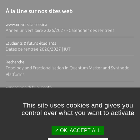
À la Une sur nos sites web
www.universita.corsica
Année universitaire 2026/2027 - Calendrier des rentrées
Etudiants & futurs étudiants
Dates de rentrée 2026/2027 | IUT
Recherche
Topology and Fractionalisation in Quantum Matter and Synthetic
Platforms
Fundazione di l'Università
Résidence Ange Tomasi "Lagune and Zeste" avec la photographe
Diane Moulenc
This site uses cookies and gives you
control over what you want to activate
ACTUS ET CALENDRIER ÉVÈNEMENTIEL
OK, ACCEPT ALL