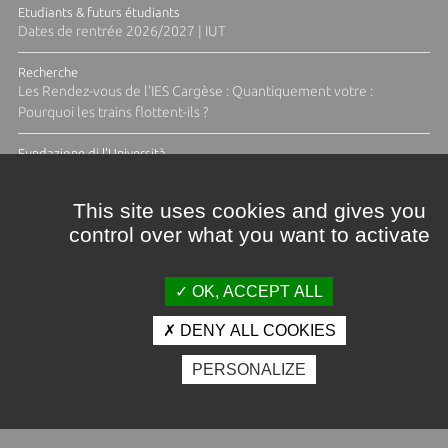
Etudiants & futurs étudiants
Dates de rentrée 2026/2027 | IUT
Recherche
Les Rendez-vous de l'IES Cargèse : Quantiquement votre :
Pourquoi les trains flottent-ils ?
Fundazione di l'Università
Résidence Ange Tomasi "Lagune and Zeste" avec la photographe
Diane Moulenc
This site uses cookies and gives you
control over what you want to activate
ACTUS ET CALENDRIER ÉVÈNEMENTIEL
OK, ACCEPT ALL
DENY ALL COOKIES
Crédits et mentions légales
PERSONALIZE
Contacts
Plan d'accès
Espace presse
Photothèque
Recrutement
Marchés publics