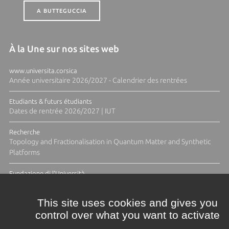
A BUTTEGUCCIA
À la Une sur nos sites web
www.universita.corsica
Année universitaire 2026/2027 - Calendrier des rentrées
Etudiants & futurs étudiants
Dates de rentrée 2026/2027 | IUT
Recherche
Topology and Fractionalisation in Quantum Matter and Synthetic
Platforms
Fundazione di l'Università
Résidence Ange Tomasi "Lagune and Zeste" avec la photographe
Diane Moulenc
This site uses cookies and gives you
control over what you want to activate