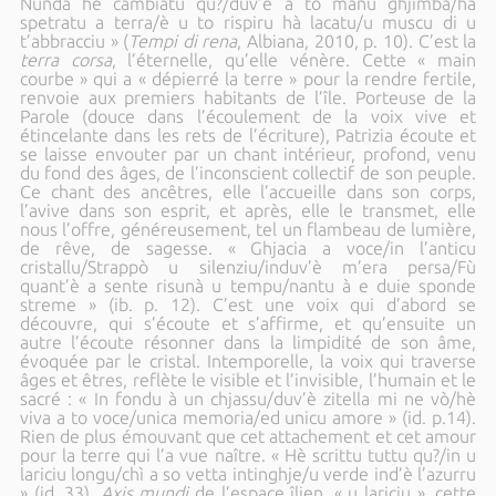
Nunda hè cambiatu qu?/duv’è a to manu ghjimba/hà
spetratu a terra/è u to rispiru hà lacatu/u muscu di u
t’abbracciu » (
Tempi di rena
, Albiana, 2010, p. 10). C’est la
terra corsa
, l’éternelle, qu’elle vénère. Cette « main
courbe » qui a « dépierré la terre » pour la rendre fertile,
renvoie aux premiers habitants de l’île. Porteuse de la
Parole (douce dans l’écoulement de la voix vive et
étincelante dans les rets de l’écriture), Patrizia écoute et
se laisse envouter par un chant intérieur, profond, venu
du fond des âges, de l’inconscient collectif de son peuple.
Ce chant des ancêtres, elle l’accueille dans son corps,
l’avive dans son esprit, et après, elle le transmet, elle
nous l’offre, généreusement, tel un flambeau de lumière,
de rêve, de sagesse. « Ghjacia a voce/in l’anticu
cristallu/Strappò u silenziu/induv’è m’era persa/Fù
quant’è a sente risunà u tempu/nantu à e duie sponde
streme » (ib. p. 12). C’est une voix qui d’abord se
découvre, qui s’écoute et s’affirme, et qu’ensuite un
autre l’écoute résonner dans la limpidité de son âme,
évoquée par le cristal. Intemporelle, la voix qui traverse
âges et êtres, reflète le visible et l’invisible, l’humain et le
sacré : « In fondu à un chjassu/duv’è zitella mi ne vò/hè
viva a to voce/unica memoria/ed unicu amore » (id. p.14).
Rien de plus émouvant que cet attachement et cet amour
pour la terre qui l’a vue naître. « Hè scrittu tuttu qu?/in u
lariciu longu/chì a so vetta intinghje/u verde ind’è l’azurru
» (id. 33).
Axis mundi
de l’espace îlien, « u lariciu », cette