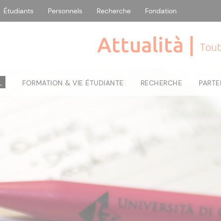
Étudiants
Personnels
Recherche
Fondation
Attualità |
Tout
L
FORMATION & VIE ÉTUDIANTE
RECHERCHE
PARTE