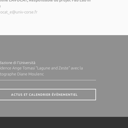
line LAVOCAT, Responsable du projet Fab Lab in
u
vocat_e@univ-corse.fr
azione di l'Università
idence Ange Tomasi "Lagune and Zeste" avec la
tographe Diane Moulenc
ACTUS ET CALENDRIER ÉVÈNEMENTIEL