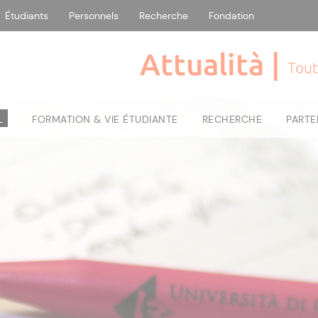
Étudiants
Personnels
Recherche
Fondation
Attualità |
Tout
L
FORMATION & VIE ÉTUDIANTE
RECHERCHE
PARTE