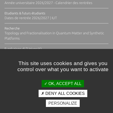
Année universitaire 2026/2027 - Calendrier des rentrées
Etudiants & futurs étudiants
Dates de rentrée 2026/2027 | IUT
Recherche
Topology and Fractionalisation in Quantum Matter and Synthetic
Platforms
Fundazione di l'Università
Résidence Ange Tomasi "Lagune and Zeste" avec la photographe
Diane Moulenc
This site uses cookies and gives you
control over what you want to activate
ACTUS ET CALENDRIER ÉVÈNEMENTIEL
OK, ACCEPT ALL
DENY ALL COOKIES
Crédits et mentions légales
PERSONALIZE
Contacts
Plan d'accès
Espace presse
Photothèque
Recrutement
Marchés publics